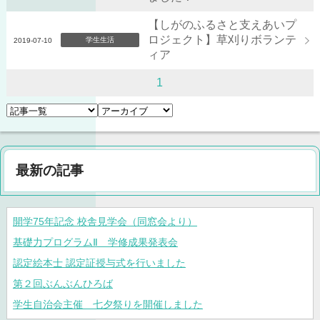
【しがのふるさと支えあいプ
ロジェクト】草刈りボランテ
学生生活
2019-07-10
ィア
1
最新の記事
開学75年記念 校舎見学会（同窓会より）
基礎力プログラムⅡ 学修成果発表会
認定絵本士 認定証授与式を行いました
第２回ぶんぶんひろば
学生自治会主催 七夕祭りを開催しました