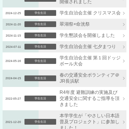
開催されました
学生自治会主催 クリスマス会
学生生活
2024-12-25
翠湖祭×命洸祭
学生生活
2024-11-20
学生懇談会を開催しました
学生生活
2024-11-15
学生自治会主催 七夕まつり
学生生活
2024-07-11
学生自治会主催 第１回ドッジ
2024-05-16
学生生活
ボール大会
春の交通安全ボランティア＠
2024-04-15
学生生活
JR長浜駅
R4年度 避難訓練の実施及び
交通安全に関するご指導を頂
学生生活
2022-05-27
きました
本学学生が「やさしい日本語
普及プロジェクト」に参加し
学生生活
2021-12-20
ました！