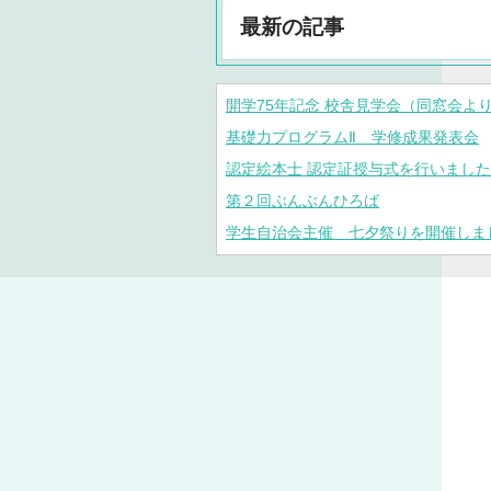
最新の記事
開学75年記念 校舎見学会（同窓会よ
基礎力プログラムⅡ 学修成果発表会
認定絵本士 認定証授与式を行いました
第２回ぶんぶんひろば
学生自治会主催 七夕祭りを開催しま