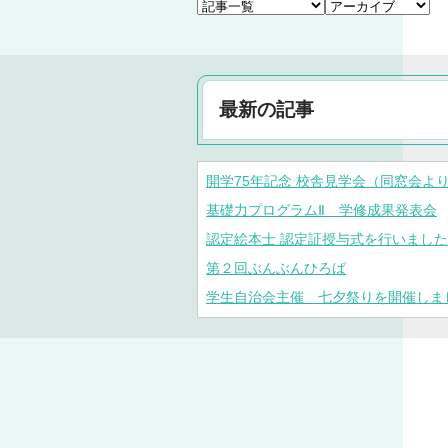
最新の記事
開学75年記念 校舎見学会（同窓会よ
基礎力プログラムⅡ 学修成果発表会
認定絵本士 認定証授与式を行いました
第２回ぶんぶんひろば
学生自治会主催 七夕祭りを開催しま