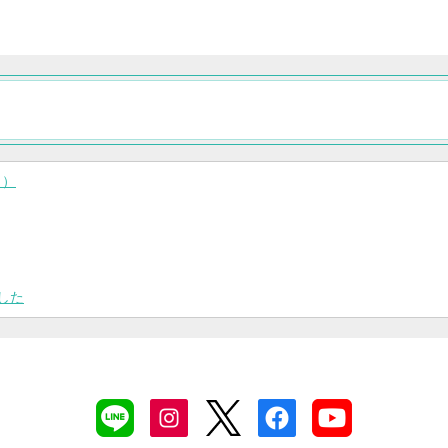
り）
した