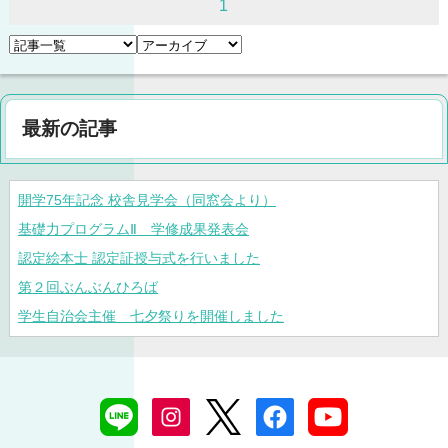
1
最新の記事
開学75年記念 校舎見学会（同窓会より）
基礎力プログラムⅡ 学修成果発表会
認定絵本士 認定証授与式を行いました
第２回ぶんぶんひろば
学生自治会主催 七夕祭りを開催しました