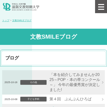
トップ
>
文教SMILEブログ
文教SMILEブログ
ブログ
「本を紹介してみませんか20
25～POP・本の帯コンクール
2025-10-16
その他
～」 今年の最優秀賞が決定し
ました!
第４回 ぶんぶんひろば
子ども学科
2025-10-08