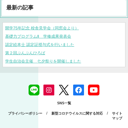
最新の記事
開学75年記念 校舎見学会（同窓会より）
基礎力プログラムⅡ 学修成果発表会
認定絵本士 認定証授与式を行いました
第２回ぶんぶんひろば
学生自治会主催 七夕祭りを開催しました
SNS一覧
/
/
プライバシーポリシー
新型コロナウイルスに関する対応
サイト
マップ