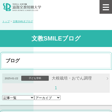
トップ
>
文教SMILEブログ
文教SMILEブログ
ブログ
大根栽培・おでん調理
子ども学科
2025-01-22
1