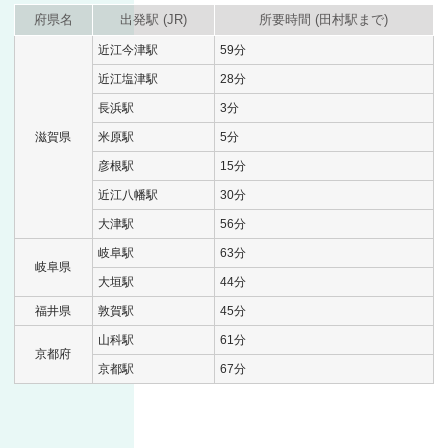
府県名
出発駅 (JR)
所要時間 (田村駅まで)
近江今津駅
59分
近江塩津駅
28分
長浜駅
3分
滋賀県
米原駅
5分
彦根駅
15分
近江八幡駅
30分
大津駅
56分
岐阜駅
63分
岐阜県
大垣駅
44分
福井県
敦賀駅
45分
山科駅
61分
京都府
京都駅
67分