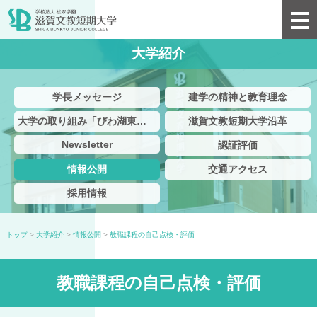
大学紹介
学長メッセージ
建学の精神と教育理念
大学の取り組み「びわ湖東北部地域連携協議会」
滋賀文教短期大学沿革
Newsletter
認証評価
情報公開
交通アクセス
採用情報
トップ
>
大学紹介
>
情報公開
>
教職課程の自己点検・評価
教職課程の自己点検・評価