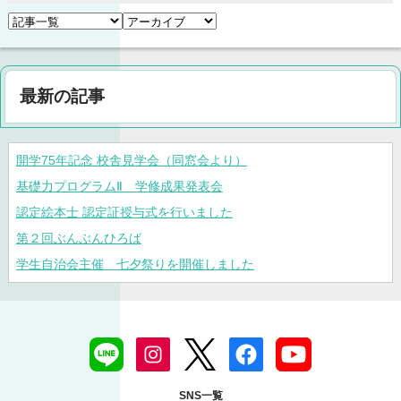
最新の記事
開学75年記念 校舎見学会（同窓会より）
基礎力プログラムⅡ 学修成果発表会
認定絵本士 認定証授与式を行いました
第２回ぶんぶんひろば
学生自治会主催 七夕祭りを開催しました
SNS一覧