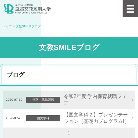
トップ
>
文教SMILEブログ
文教SMILEブログ
ブログ
令和2年度 学内保育就職フェ
2020-07-30
進路・就職関係
ア
【国文学科２】プレゼンテー
2020-07-28
国文学科
ション（基礎力プログラムⅠ）
1