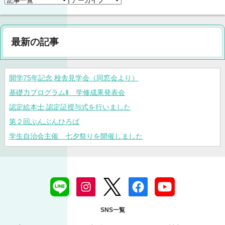
最新の記事
開学75年記念 校舎見学会（同窓会より）
基礎力プログラムⅡ 学修成果発表会
認定絵本士 認定証授与式を行いました
第２回ぶんぶんひろば
学生自治会主催 七夕祭りを開催しました
SNS一覧