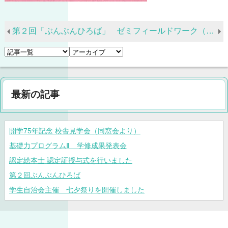
第２回「ぶんぶんひろば」
ゼミフィールドワーク（源氏ゼミ）to 京都府宇治市
最新の記事
開学75年記念 校舎見学会（同窓会より）
基礎力プログラムⅡ 学修成果発表会
認定絵本士 認定証授与式を行いました
第２回ぶんぶんひろば
学生自治会主催 七夕祭りを開催しました