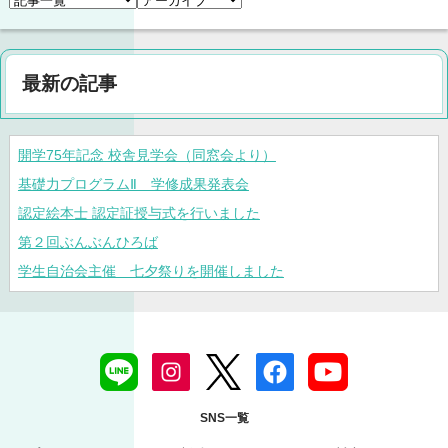
最新の記事
開学75年記念 校舎見学会（同窓会より）
基礎力プログラムⅡ 学修成果発表会
認定絵本士 認定証授与式を行いました
第２回ぶんぶんひろば
学生自治会主催 七夕祭りを開催しました
SNS一覧