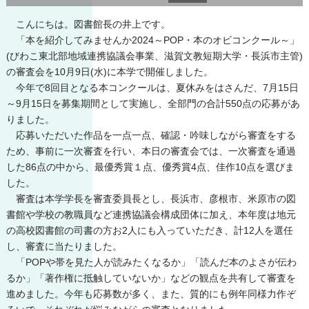
こんにちは。図書館長の井上です。
「本を紹介してみませんか2024～POP・本のオビコンクール～」
(びわこ東北部地域連携協議会事業、滋賀文教短期大学・長浜市主管)
の審査会を10月9日(水)に本学で開催しました。
今年で8回目となる本コンクールは、夏休みをはさんだ、7月15日
～9月15日を募集期間として実施し、全部門の合計550点の応募があ
りました。
応募いただいた作品を一点一点、確認・吟味しながら審査をする
ため、事前に一次審査を行い、本日の審査会では、一次審査を通過
した86点の中から、最優秀賞１点、優秀賞4点、佳作10点を選びま
した。
審査は本学学長を審査委員長とし、長浜市、彦根市、米原市の図
書館や学校の教職員など連携協議会構成団体に加え、本年度は地元
の高校図書館の司書の方お2人にも入っていただき、計12人を選任
し、審査に当たりました。
「POPや帯を見た人が読みたくなるか」「読んだ本のよさが伝わ
るか」「著作権に抵触していないか」などの観点を共有して審査を
進めました。今年も応募数が多く、また、質的にも例年同様力作ぞ