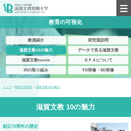
教育の可視化
教員紹介
研究室訪問
滋賀文教10の魅力
データで見る滋賀文教
滋賀文教movie
ＧＰＡについて
IRの取り組み
FD研修・SD研修
トップ
>
教育の可視化
>
滋賀文教10の魅力
滋賀文教 10の魅力
創立70周年の歴史