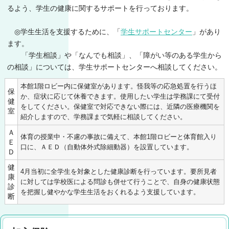
るよう、学生の健康に関するサポートを行っております。
◎学生生活を支援するために、「
学生サポートセンター
」があり
ます。
「学生相談」や「なんでも相談」、「障がい等のある学生から
の相談」については、学生サポートセンターへ相談してください。
本館1階ロビー内に保健室があります。怪我等の応急処置を行うほ
保
か、症状に応じて休養できます。使用したい学生は学務課にて受付
健
をしてください。保健室で対応できない際には、近隣の医療機関を
室
紹介しますので、学務課まで気軽に相談してください。
Ａ
体育の授業中・不慮の事故に備えて、本館1階ロビーと体育館入り
Ｅ
口に、ＡＥＤ（自動体外式除細動器）を設置しています。
Ｄ
健
4月当初に全学生を対象とした健康診断を行っています。要所見者
康
に対しては学校医による問診も併せて行うことで、自身の健康状態
診
を把握し健やかな学生生活をおくれるよう支援しています。
断