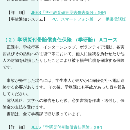
【詳 細】
JEES「学生教育研究災害傷害保険」(HP)
【事故通知システム】
PC、スマートフォン版
／
携帯電話版
（２）学研災付帯賠償責任保険 （学研賠） Aコース
正課中、学校行事、インターンシップ、ボランティア活動、各実
習及びその活動への往復中等において、他人に怪我を負わせたり他
人の財物を破損したりしたことにより被る損害賠償を保障する保険
です。
事故が発生した場合には、学生本人が速やかに保険会社へ電話連
絡する必要があります。 その後、学務課にも事故があった旨を報告
してください。
電話連絡、大学への報告をした後、必要書類を作成・送付し、保
険金の支払を受けます。
書類は、全て学務課で取り扱っています。
【詳 細】
JEES「学研災付帯賠償責任保険」(HP)