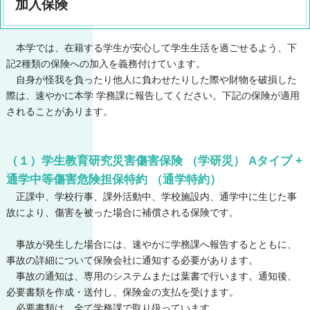
加入保険
本学では、在籍する学生が安心して学生生活を過ごせるよう、下
記2種類の保険への加入を義務付けています。
自身が怪我を負ったり他人に負わせたりした際や財物を破損した
際は、速やかに本学 学務課に報告してください。下記の保険が適用
されることがあります。
（１）学生教育研究災害傷害保険 （学研災） Aタイプ +
通学中等傷害危険担保特約 （通学特約）
正課中、学校行事、課外活動中、学校施設内、通学中に生じた事
故により、傷害を被った場合に補償される保険です。
事故が発生した場合には、速やかに学務課へ報告するとともに、
事故の詳細について保険会社に通知する必要があります。
事故の通知は、専用のシステムまたは葉書で行います。通知後、
必要書類を作成・送付し、保険金の支払を受けます。
必要書類は、全て学務課で取り扱っています。