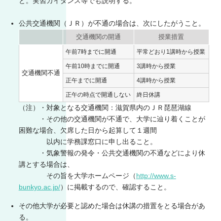
と。実習ガイダンス等でも説明する。
公共交通機関（ＪＲ）が不通の場合は、次にしたがうこと。
交通機関の開通
授業措置
午前7時までに開通
平常どおり1講時から授業
午前10時までに開通
3講時から授業
交通機関不通
正午までに開通
4講時から授業
正午の時点で開通しない
終日休講
（注）・対象となる交通機関：滋賀県内のＪＲ琵琶湖線
・その他の交通機関が不通で、大学に辿り着くことが
困難な場合、欠席した日から起算して１週間
以内に学務課窓口に申し出ること。
・気象警報の発令・公共交通機関の不通などにより休
講とする場合は、
その旨を大学ホームページ（
http://www.s-
bunkyo.ac.jp/
）に掲載するので、確認すること。
その他大学が必要と認めた場合は休講の措置をとる場合があ
る。