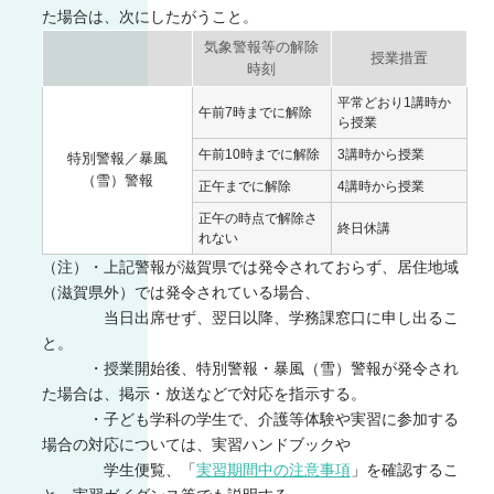
た場合は、次にしたがうこと。
気象警報等の解除
授業措置
時刻
平常どおり1講時か
午前7時までに解除
ら授業
午前10時までに解除
3講時から授業
特別警報／暴風
（雪）警報
正午までに解除
4講時から授業
正午の時点で解除さ
終日休講
れない
（注）・上記警報が滋賀県では発令されておらず、居住地域
（滋賀県外）では発令されている場合、
当日出席せず、翌日以降、学務課窓口に申し出るこ
と。
・授業開始後、特別警報・暴風（雪）警報が発令され
た場合は、掲示・放送などで対応を指示する。
・子ども学科の学生で、介護等体験や実習に参加する
場合の対応については、実習ハンドブックや
学生便覧、「
実習期間中の注意事項
」を確認するこ