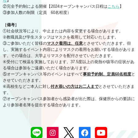
ら
】
②完全予約制による開催【2024オープンキャンパス日程は
こちら
】
③参加人数の制限（定員 60名程度）
［備考］
①社会状況等により、中止または内容を変更する場合があります。
②教職員及び学生スタッフはマスクを着用して対応いたします。
③ご参加いただく皆様の
マスク着用は、任意
とさせていただきます。但
し、実施するイベント内容によりマスクの着用をお願いする場合がありま
す。その場合は、大学よりマスクを配付させていただきます。
④受付にて検温を実施しております。37.5度以上の発熱や咳等の症状があ
る場合は参加をご遠慮いただく場合があります。
⑤オープンキャンパス等のイベントはすべて
事前予約制、定員60名程度
と
させていただきます。
⑥高校生などご本人に対し
付き
添いの方はお二人まで
とさせていただきま
す。
⑦オープンキャンパス参加者から感染者が出た際は、保健所からの要請に
より参加者名簿を提出する場合があります。