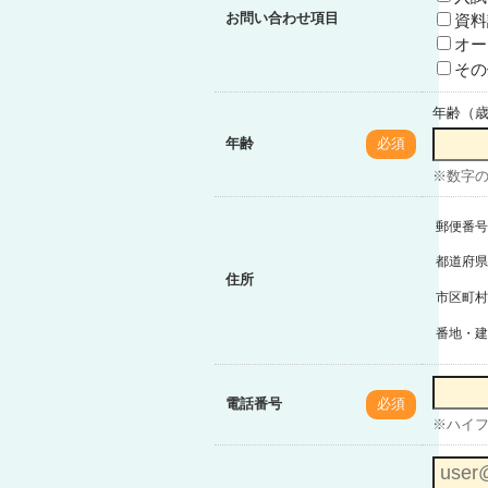
お問い合わせ項目
資料
オー
その
年齢（
年齢
必須
※数字
郵便番号
都道府県
住所
市区町村
番地・建
電話番号
必須
※ハイフン