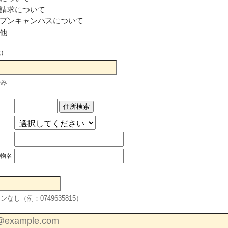
請求について
プンキャンパスについて
他
歳）
のみ
住所検索
物名
なし（例：0749635815）