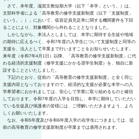
さて、本年度、滋賀文教短期大学（以下「本学」という。）は、
文部科学省による「高等教育の修学支援新制度（以下「支援制度」
という。」）」において、収容定員充足率に関する機関要件を下回
ることにより、対象機関から外れることとなりました。
しかしながら、本法人としましては、本学に期待する生徒や地域
の期待に応えるべく、令和7年度の入学生について支援制度と同等の
支援を、法人として卒業まで行いますことをお知らせいたします。
来年度（令和7年4⽉1⽇）以降、「⾼等教育の修学⽀援新制度」に代
わる経済的⽀援制度（修学⽀援にかかる奨学⽣制度）を、独⾃に新
設することといたしました。
下記のとおり、従前の「⾼等教育の修学⽀援新制度」と全く同じ
⽀援内容となっておりますので、経済的な⽀援が必要な本学への⼊
学希望者におかれましては、安⼼して学業に取り組めるものと確信
しております。令和7年度の入学を目指し、本学に期待していただい
ている生徒及び保護者の皆様には、ご理解いただきますよう、よろ
しくお願いいたします。
なお、令和5年度及び令和6年度入学の在学生につきましては、従
前の高等教育の修学支援新制度が卒業までは適用されます。