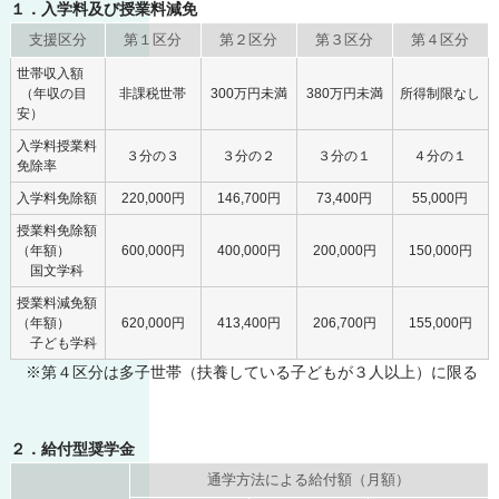
１．入学料及び授業料減免
支援区分
第１区分
第２区分
第３区分
第４区分
世帯収入額
（年収の目
非課税世帯
300万円未満
380万円未満
所得制限なし
安）
入学料授業料
３分の３
３分の２
３分の１
４分の１
免除率
入学料免除額
220,000円
146,700円
73,400円
55,000円
授業料免除額
（年額）
600,000円
400,000円
200,000円
150,000円
国文学科
授業料減免額
（年額）
620,000円
413,400円
206,700円
155,000円
子ども学科
※第４区分は多子世帯（扶養している子どもが３人以上）に限る
２．給付型奨学金
通学方法による給付額（月額）