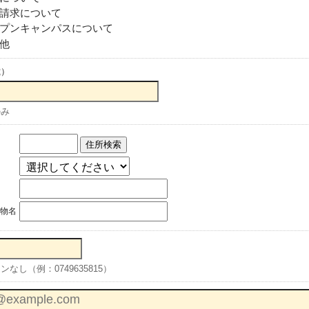
請求について
プンキャンパスについて
他
歳）
のみ
住所検索
物名
なし（例：0749635815）