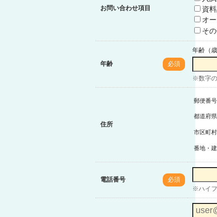
お問い合わせ項目
資料
オー
その
年齢（
年齢
必須
※数字
郵便番号
都道府県
住所
市区町村
番地・建
電話番号
必須
※ハイフン